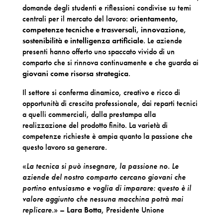
domande degli studenti e riflessioni condivise su temi
centrali per il mercato del lavoro:
orientamento,
competenze tecniche e trasversali, innovazione,
sostenibilità e intelligenza artificiale
. Le aziende
presenti hanno offerto uno spaccato vivido di un
comparto che si rinnova continuamente e che guarda ai
giovani come risorsa strategica
.
Il settore si conferma dinamico, creativo e ricco di
opportunità di crescita professionale, dai reparti tecnici
a quelli commerciali, dalla prestampa alla
realizzazione del prodotto finito. La varietà di
competenze richieste è ampia quanto la passione che
questo lavoro sa generare.
«
La tecnica si può insegnare, la passione no
. Le
aziende del nostro comparto cercano giovani che
portino entusiasmo e voglia di imparare: questo è il
valore aggiunto che nessuna macchina potrà mai
replicare.
» –
Lara Botta
, Presidente Unione