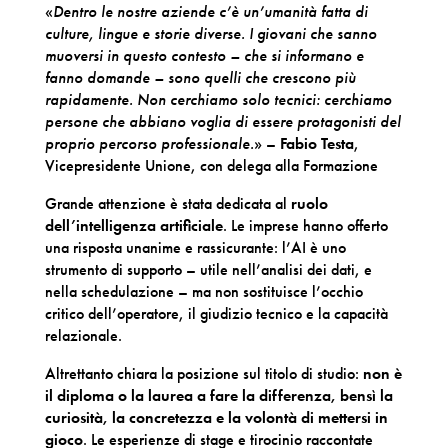
«
Dentro le nostre aziende c’è un’umanità fatta di
culture, lingue e storie diverse. I giovani che sanno
muoversi in questo contesto – che si informano e
fanno domande – sono quelli che crescono più
rapidamente. Non cerchiamo solo tecnici:
cerchiamo
persone che abbiano voglia di essere protagonisti del
proprio percorso professionale
.
» –
Fabio Testa
,
Vicepresidente Unione, con delega alla Formazione
Grande attenzione è stata dedicata al
ruolo
dell’intelligenza artificiale
. Le imprese hanno offerto
una risposta unanime e rassicurante: l’AI è uno
strumento di supporto – utile nell’analisi dei dati, e
nella schedulazione – ma non sostituisce l’occhio
critico dell’operatore, il giudizio tecnico e la capacità
relazionale.
Altrettanto chiara la posizione sul titolo di studio:
non è
il diploma o la laurea a fare la differenza, bensì la
curiosità, la concretezza e la volontà di mettersi in
gioco
. Le esperienze di stage e tirocinio raccontate