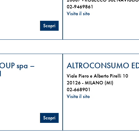
02-9469861
Visita il sito
Scopri
OUP spa –
ALTROCONSUMO EDI
N
Viale Piero e Alberto Pirelli 10
20126 -
MILANO (MI)
02-668901
Visita il sito
Scopri