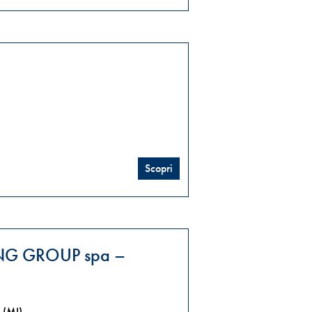
Scopri
NG GROUP spa –
(MI)