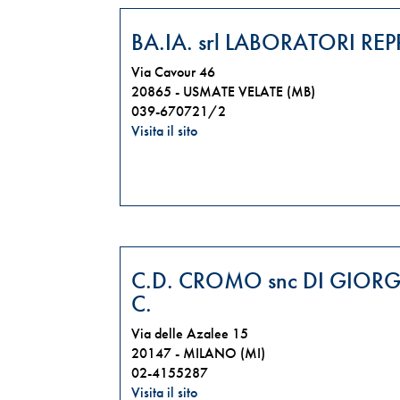
BA.IA. srl LABORATORI RE
Via Cavour 46
20865 -
USMATE VELATE (MB)
039-670721/2
Visita il sito
C.D. CROMO snc DI GIOR
C.
Via delle Azalee 15
20147 -
MILANO (MI)
02-4155287
Visita il sito