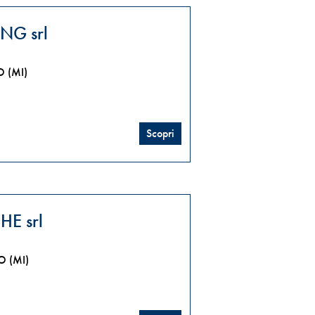
NG srl
 (MI)
Scopri
E srl
 (MI)