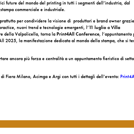
ici future del mondo del printing in tutti i segmenti dell’industria, dal
a stampa commerciale e industriale.
oprattutto per condividere la visione di produttori e brand owner grazi
practice, nuovi trend e tecnologie emergenti, l’
11 luglio
a
Villa
re della Valpolicella, torna la
Print4All Conference
, l’appuntamento 
ll 2025, la manifestazione dedicata al mondo della stampa, che si ter
are ancora più forza e centralità a un appuntamento fieristico di sett
di Fiera Milano, Acimga e Argi con tutti i dettagli dell’evento:
Print4A