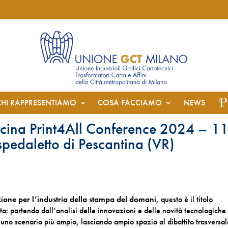
CHI RAPPRESENTIAMO
COSA FACCIAMO
NEWS
cina Print4All Conference 2024 – 1
spedaletto di Pescantina (VR)
azione per l’industria della stampa del domani
, questo è il titolo
ata: partendo dall’analisi delle innovazioni e delle novità tecnologiche
à uno scenario più ampio, lasciando ampio spazio al dibattito trasversa