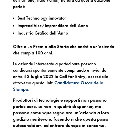
dell’Unione, Italo Vailati, ne farà da questa edizione
parte):
Best Technology innovator
Imprenditrice/Imprenditore dell’Anno
Industria Grafica dell’Anno
Oltre a un
Premio alla Storia
che andrà a un’azienda
che compia 100 anni.
Le aziende interessate a partecipare possono
candidarsi spontanea­mente compilando e inviando
entro il
3 luglio 2022
la
Call for Entry
, accessibile
attraverso questo link:
Candidatura Oscar della
Stampa
.
Produttori di tecnologie e supporti non possono
partecipare, se non in qualità di sponsor, ma
possono comunque segnalare un’azienda a loro
giudizio meritevole, facendo sì che questa possa
autocandidarsi ed entrare dunque in concorso.