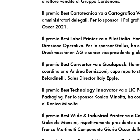
direttore vendite di Gruppo Cordenons.
Il premio
Best Cartotecnica
va a
Cartografica V
amministratori delegati. Per lo sponsor Il Polig
Oscar 2021.
Il premio
Best Label Printer
va a
Pilot Italia
. Ha
Direzione Operativa. Per lo sponsor Gallus, ha 
Druckmaschinen AG e senior vicepresidente glob
Il premio
Best Converter
va a
Gualapack
. Hann
coordinator e Andrea Bernizzoni, capo reparto s
Belardinelli, Sales Director Italy Epple.
Il premio
Best Technology Innovator
va a
LIC 
Packaging. Per lo sponsor Konica Minolta, ha con
di Konica Minolta.
Il premio
Best Wide & Industrial Printer
va a
Ca
Gabriele Mancini, rispettivamente presidente e 
Franco Martinetti Componente Giuria Oscar dell