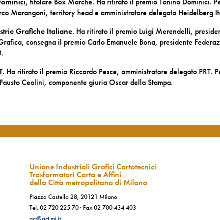
Dominici
, titolare Box Marche. Ha ritirato il premio Tonino Dominici. Pe
co Marangoni, territory head e amministratore delegato Heidelberg It
trie Grafiche Italiane
. Ha ritirato il premio Luigi Merendelli, preside
 Grafica, consegna il premio Carlo Emanuele Bona, presidente Federa
0.
T
. Ha ritirato il premio Riccardo Pesce, amministratore delegato PRT. P
Fausto Ceolini, componente giuria Oscar della Stampa.
Unione Industriali Grafici Cartotecnici
Trasformatori Carta e Affini
della Città metropolitana di Milano
Piazza Castello 28, 20121 Milano
Tel.
02 720 225 70
· Fax
02 700 434 403
gct@gct.mi.it