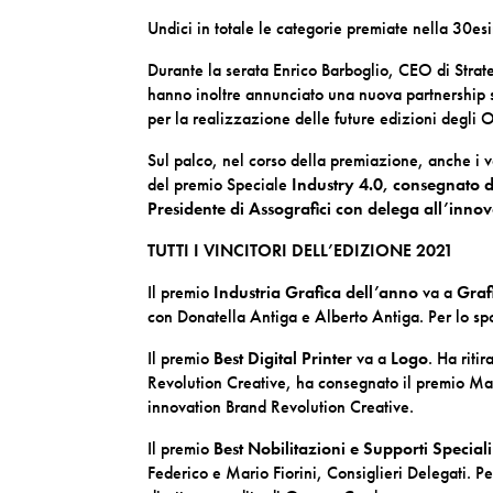
Undici in totale le categorie premiate nella 30e
Durante la serata Enrico Barboglio, CEO di Stra
hanno inoltre annunciato una nuova partnership s
per la realizzazione delle future edizioni degli 
Sul palco, nel corso della premiazione, anche i v
del premio Speciale
Industry 4.0, consegnato 
Presidente di Assografici con delega all’inno
TUTTI I VINCITORI DELL’EDIZIONE 2021
Il premio
Industria Grafica dell’anno
va a
Graf
con Donatella Antiga e Alberto Antiga. Per lo sp
Il premio
Best Digital Printer
va a
Logo
. Ha riti
Revolution Creative, ha consegnato il premio Ma
innovation Brand Revolution Creative.
Il premio
Best Nobilitazioni e Supporti Speciali
Federico e Mario Fiorini, Consiglieri Delegati. 