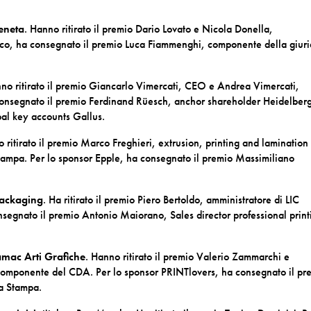
eneta
. Hanno ritirato il premio Dario Lovato e Nicola Donella,
rafico, ha consegnato il premio Luca Fiammenghi, componente della giur
nno ritirato il premio Giancarlo Vimercati, CEO e Andrea Vimercati,
consegnato il premio Ferdinand Rüesch, anchor shareholder Heidelber
al key accounts Gallus.
o ritirato il premio Marco Freghieri, extrusion, printing and lamination
tampa. Per lo sponsor Epple, ha consegnato il premio Massimiliano
Packaging
. Ha ritirato il premio Piero Bertoldo, amministratore di LIC
segnato il premio Antonio Maiorano, Sales director professional print
mac Arti Grafiche
. Hanno ritirato il premio Valerio Zammarchi e
componente del CDA. Per lo sponsor PRINTlovers, ha consegnato il pr
a Stampa.