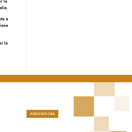
r lo
alia.
nte e
zione
er lo
ASSOCIATI ORA