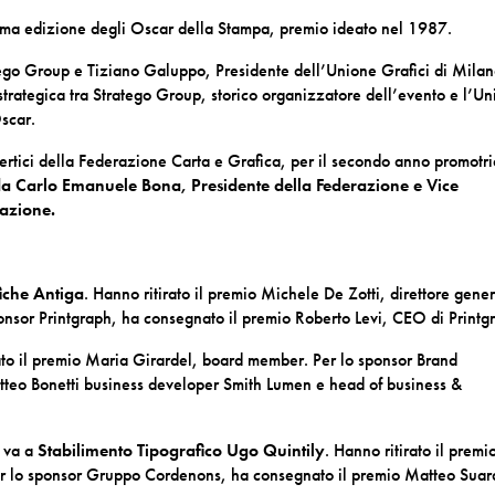
sima edizione degli Oscar della Stampa, premio ideato nel 1987.
tego Group e Tiziano Galuppo, Presidente dell’Unione Grafici di Mila
trategica tra Stratego Group, storico organizzatore dell’evento e l’U
Oscar.
ertici della Federazione Carta e Grafica, per il secondo anno promotri
da Carlo Emanuele Bona, Presidente della Federazione e Vice
vazione.
iche Antiga
. Hanno ritirato il premio Michele De Zotti, direttore gene
onsor Printgraph, ha consegnato il premio Roberto Levi, CEO di Printg
rato il premio Maria Girardel, board member. Per lo sponsor Brand
tteo Bonetti business developer Smith Lumen e head of business &
va a
Stabilimento Tipografico Ugo Quintily
. Hanno ritirato il premi
Per lo sponsor Gruppo Cordenons, ha consegnato il premio Matteo Suar