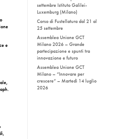
settembre Istituto Galilei-
Luxemburg (Milano)
no
Corso di Fustellatura dal 21 al
nione
25 settembre
Assemblea Unione GCT
Milano 2026 – Grande
ce e
partecipazione e spunti tra
innovazione e futuro
Assemblea Unione GCT
Milano – “Innovare per
crescere” – Martedì 14 luglio
rale,
2026
raph.
o
di,