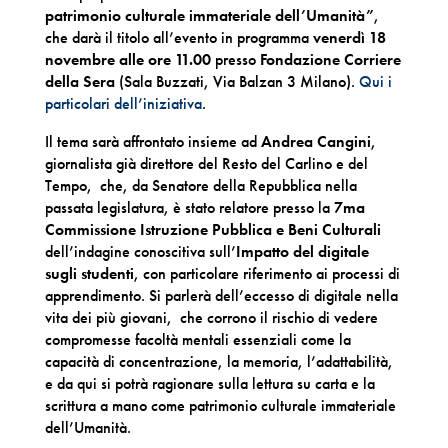
patrimonio culturale immateriale dell’Umanità”
,
che darà il titolo all’evento in programma
venerdì 18
novembre alle ore 11.00
presso
Fondazione Corriere
della Sera
(Sala Buzzati, Via Balzan 3 Milano).
Qui i
particolari dell’iniziativa
.
Il tema sarà affrontato insieme ad
Andrea Cangini
,
giornalista già direttore del Resto del Carlino e del
Tempo, che, da Senatore della Repubblica nella
passata legislatura, è stato relatore presso la
7ma
Commissione Istruzione Pubblica e Beni Culturali
dell’indagine conoscitiva sull’
Impatto del digitale
sugli studenti
, con particolare riferimento ai processi di
apprendimento. Si parlerà dell’eccesso di digitale nella
vita dei più giovani, che corrono il rischio di vedere
compromesse facoltà mentali essenziali come la
capacità di concentrazione, la memoria, l’adattabilità,
e da qui si potrà ragionare sulla lettura su carta e la
scrittura a mano come patrimonio culturale immateriale
dell’Umanità.