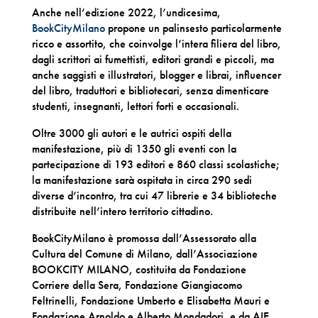
Anche nell’edizione 2022, l’undicesima,
BookCityMilano
propone un palinsesto particolarmente
ricco e assortito, che coinvolge l’intera filiera del libro,
dagli scrittori ai fumettisti, editori grandi e piccoli, ma
anche saggisti e illustratori, blogger e librai, influencer
del libro, traduttori e bibliotecari, senza dimenticare
studenti, insegnanti, lettori forti e occasionali.
Oltre 3000 gli autori e le autrici ospiti della
manifestazione, più di 1350 gli eventi con la
partecipazione di 193 editori e 860 classi scolastiche;
la manifestazione sarà ospitata in circa 290 sedi
diverse d’incontro, tra cui 47 librerie e 34 biblioteche
distribuite nell’intero territorio cittadino.
BookCityMilano è promossa dall’Assessorato alla
Cultura del Comune di Milano, dall’Associazione
BOOKCITY MILANO, costituita da Fondazione
Corriere della Sera, Fondazione Giangiacomo
Feltrinelli, Fondazione Umberto e Elisabetta Mauri e
Fondazione Arnoldo e Alberto Mondadori, e da AIE.