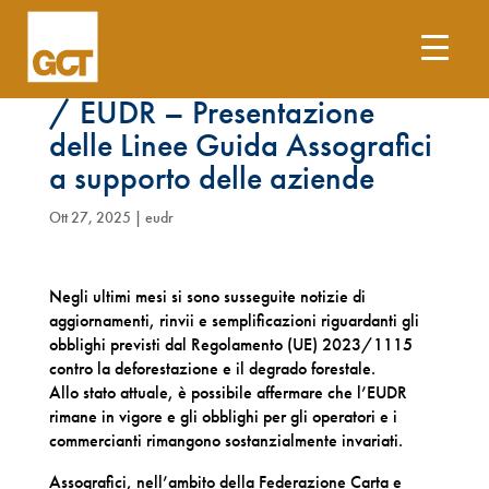
WEBINAR 31 ottobre 2025
/ EUDR – Presentazione
delle Linee Guida Assografici
a supporto delle aziende
Ott 27, 2025
|
eudr
Negli ultimi mesi si sono susseguite notizie di
aggiornamenti, rinvii e semplificazioni riguardanti gli
obblighi previsti dal Regolamento (UE) 2023/1115
contro la deforestazione e il degrado forestale.
Allo stato attuale, è possibile affermare che l’EUDR
rimane in vigore e gli obblighi per gli operatori e i
commercianti rimangono sostanzialmente invariati.
Assografici, nell’ambito della Federazione Carta e