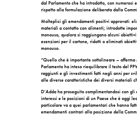
dal Parlamento che ha introdotto, con numerosi 
rispetto alla formulazione deliberata dalla Comm
Molteplici gli emendamenti positivi approvati: eli
materiali a contatto con alimenti; introdotte impor
monouso, qualora si raggiungano alcuni obiettivi d
esenzioni per il cartone, ridotti o eliminati obiet
monouso.
“Quello che è importante sottolineare – afferma
Parlamento ha inteso riequilibrare il testo del PP
raggiunti e gli investimenti fatti negli anni per s
alle diverse caratteristiche dei diversi materiali
D’Adda ha proseguito complimentandosi con gli eu
interessi e le posizioni di un Paese che è oggi lea
particolare va a quei parlamentari che hanno fatt
emendamenti contrari alla posizione della Comm