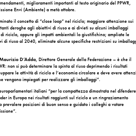
emendamenti, miglioramenti importanti al testo originario del PPWR,
issione Envi (Ambiente) a metà ottobre.
minato il concetto di “close loop” nel riciclo; maggiore attenzione sui
tanti deroghe agli obiettivi di riuso e ai divieti su alcuni imballaggi
i riciclo, oppure gli impatti ambientali lo giustifichino; ampliate le
tivi di riuso al 2040, eliminate alcune specifiche restrizioni su imballag
Maurizio D’Adda
, Direttore Generale della Federazione – è che il
WR: non si può determinare la spinta al riuso deprimendo i risultati
viluppare le attività di riciclo e l’economia circolare e deve avere atten
 che vengono impiegati per realizzare gli imballaggi”.
roparlamentari italiani “per la compattezza dimostrata nel difendere
der in Europa nei risultati raggiunti sul riciclo e un ringraziamento
o prevalere posizioni di buon senso e guidato i colleghi a votare
issione”.