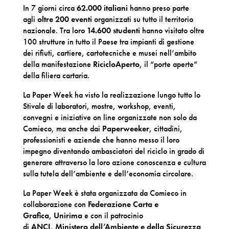
In 7 giorni circa
62.000 italiani
hanno preso parte
agli
oltre 200 eventi
organizzati su tutto il territorio
nazionale. Tra loro
14.600 studenti
hanno visitato oltre
100 strutture in tutto il Paese tra impianti di gestione
dei rifiuti, cartiere, cartotecniche e musei nell’ambito
della manifestazione
RicicloAperto
, il “porte aperte”
della filiera cartaria.
La Paper Week ha visto la realizzazione lungo tutto lo
Stivale di laboratori, mostre, workshop, eventi,
convegni e iniziative on line organizzate non solo da
Comieco, ma anche dai
Paperweeker
, cittadini,
professionisti e aziende che hanno messo il loro
impegno diventando ambasciatori del riciclo in grado di
generare attraverso la loro azione conoscenza e cultura
sulla tutela dell’ambiente e dell’economia circolare.
La Paper Week è stata organizzata da Comieco in
collaborazione con
Federazione Carta e
Grafica
,
Unirima
e con il patrocinio
di
ANCI
,
Ministero dell’Ambiente e della Sicurezza