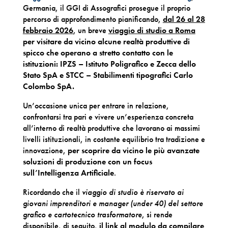
Germania, il GGI di Assografici prosegue il proprio
percorso di approfondimento pianificando,
dal 26 al 28
febbraio 2026
, un breve
viaggio di studio a Roma
per visitare da vicino alcune realtà produttive di
spicco che operano a stretto contatto con le
istituzioni: IPZS – Istituto Poligrafico e Zecca dello
Stato SpA e STCC – Stabilimenti tipografici Carlo
Colombo SpA.
Un’occasione unica per entrare in relazione,
confrontarsi tra pari e vivere un’esperienza concreta
all’interno di realtà produttive che lavorano ai massimi
livelli istituzionali, in costante equilibrio tra tradizione e
innovazione,
per scoprire da vicino le più avanzate
soluzioni di produzione con un focus
sull’Intelligenza Artificiale
.
Ricordando che il
viaggio di studio è riservato ai
giovani imprenditori e manager (u
nder 40)
del settore
grafico e cartotecnico trasformatore
, si rende
disponibile, di seguito,
il link al
modulo da compilare