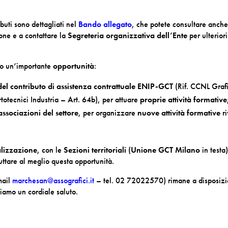
ibuti sono dettagliati nel
Bando allegato
, che potete consultare anche
ione e a contattare la
Segreteria organizzativa dell’Ente
per ulteriori
no un’importante
opportunità
:
del contributo di assistenza contrattuale ENIP-GCT
(Rif. CCNL Grafi
totecnici Industria – Art. 64b), per attuare
proprie attività formative
 associazioni del settore
, per organizzare
nuove attività formative
ri
alizzazione
, con le
Sezioni territoriali
(
Unione GCT Milano
in testa
ttare al meglio questa opportunità.
mail
marchesan@assografici.it
– tel. 02 72022570) rimane a disposiz
iamo un cordiale saluto.