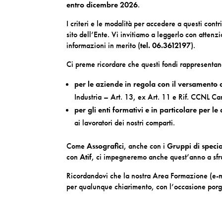
entro dicembre 2026
.
I criteri e le modalità per accedere a questi contr
sito dell’Ente. Vi invitiamo a leggerlo con attenz
informazioni in merito (
tel. 06.3612197
).
Ci preme ricordare che questi fondi rappresenta
per le aziende in regola con il versamento 
Industria – Art. 13, ex Art. 11 e Rif. CCNL Car
per gli enti formativi e in particolare per le
ai lavoratori dei nostri comparti.
Come
Assografici
, anche con i
Gruppi di speci
con
Atif
, ci impegneremo anche quest’anno a sfru
Ricordandovi che la nostra Area Formazione (e-
per qualunque chiarimento, con l’occasione porg