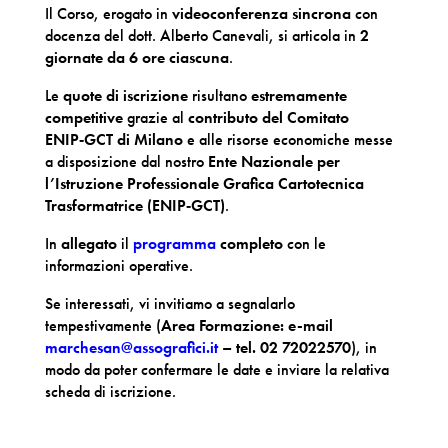
Il Corso, erogato in
videoconferenza sincrona
con
docenza del dott. Alberto Canevali, si articola in
2
giornate da 6 ore ciascuna
.
Le
quote di iscrizione
risultano
estremamente
competitive
grazie al
contributo del Comitato
ENIP‑GCT di Milano
e alle risorse economiche messe
a disposizione dal nostro
Ente Nazionale per
l’Istruzione Professionale Grafica Cartotecnica
Trasformatrice (ENIP‑GCT)
.
In
allegato
il
programma
completo
con le
informazioni operative.
Se interessati, vi invitiamo a segnalarlo
tempestivamente (
Area Formazione: e-mail
marchesan@assografici.it
– tel. 02 72022570
), in
modo da poter confermare le date e inviare la relativa
scheda di iscrizione.