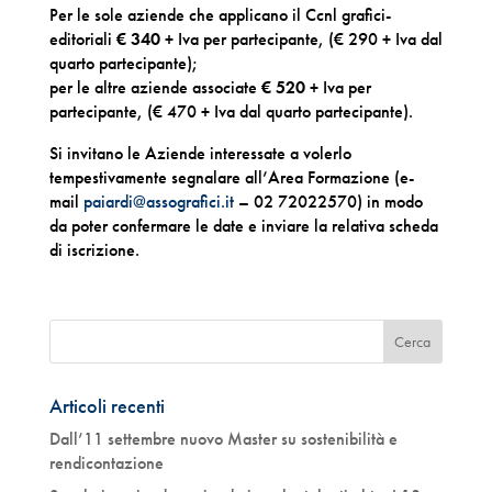
Per le sole aziende che applicano il Ccnl grafici-
editoriali
€ 340
+ Iva per partecipante, (€ 290 + Iva dal
quarto partecipante);
per le altre aziende associate
€ 520
+ Iva per
partecipante, (€ 470 + Iva dal quarto partecipante).
Si invitano le Aziende interessate a volerlo
tempestivamente segnalare all’Area Formazione (e-
mail
paiardi@assografici.it
– 02 72022570) in modo
da poter confermare le date e inviare la relativa scheda
di iscrizione.
Articoli recenti
Dall’11 settembre nuovo Master su sostenibilità e
rendicontazione