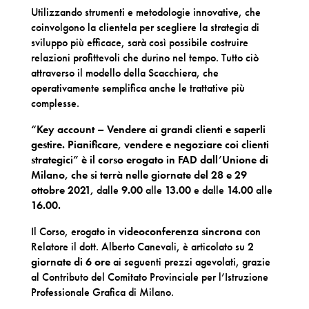
Utilizzando strumenti e metodologie innovative, che
coinvolgono la clientela per scegliere la strategia di
sviluppo più efficace, sarà così possibile costruire
relazioni profittevoli che durino nel tempo. Tutto ciò
attraverso il modello della Scacchiera, che
operativamente semplifica anche le trattative più
complesse.
“Key account – Vendere ai grandi clienti e saperli
gestire.
Pianificare, vendere e negoziare coi clienti
strategici” è il corso erogato in FAD dall’Unione di
Milano, che si terrà nelle giornate del
28 e 29
ottobre 2021,
dalle
9.00
alle
13.00
e dalle
14.00
alle
16.00.
Il Corso, erogato in
videoconferenza sincrona
con
Relatore il dott. Alberto Canevali, è articolato su
2
giornate di 6 ore
ai seguenti prezzi agevolati, grazie
al Contributo del Comitato Provinciale per l’Istruzione
Professionale Grafica di Milano.